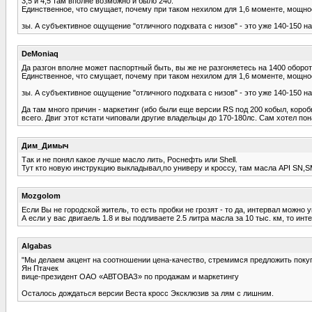
3,5 и 4,5 там вполне возможно и было 240.
Единственное, что смущает, почему при таком нехилом для 1,6 моменте, мощност
зы. А субъективное ощущение "отличного подхвата с низов" - это уже 140-150 на
DeMoniaq
Да разгон вполне может паспортный быть, вы же не разгоняетесь на 1400 оборота
Единственное, что смущает, почему при таком нехилом для 1,6 моменте, мощност
зы. А субъективное ощущение "отличного подхвата с низов" - это уже 140-150 на
Да там много причин - маркетинг (ибо были еще версии RS под 200 кобыл, коробк
всего. Двиг этот кстати чиповали другие владельцы до 170-180лс. Сам хотел пон
Дим_Димыч
Так и не понял какое лучше масло лить, Роснефть или Shell.
Тут кто новую инструкцию выкладывал,по универу и кроссу, там масла API SN,SM
Mozgolom
Если Вы не городской житель, то есть пробки не грозят - то да, интервал можно у
А если у вас двигаель 1.8 и вы подливаете 2.5 литра масла за 10 тыс. км, то и
Algabas
"Мы делаем акцент на соотношении цена-качество, стремимся предложить поку
Ян Птачек
вице-президент ОАО «АВТОВАЗ» по продажам и маркетингу
Осталось дождаться версии Веста кросс Эксклюзив за лям с лишним.