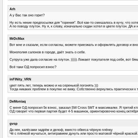
Arh
А у Вас так оно горит?
Ну есть некие предпосылки для "горения". Всё как-то смешалось в кучу, что хоте
А по поводу плутон. Ну я, к слову, изначально седан хотел в цвете плутон. ДА и
MrDcMax
Вот мне и сказали, если согласны, можете приезжать и оформлять договор и вн
Монополия салонов в городе, даёт знать о себе.
Супруга уже дала согласие на плутон. ))))) Ломают покупателя под себя, вот бяк
Всё таки ОД попросил взнос?
inFINity_VRN
цвет пять лет, теперь можно и на серенькой погонять )))
Тогда никаких проблем в покупке не вижу. Собственно вернулись практически к т
DeMoniaq
С меня ОД попросил 5к взнос, заказал SW Cross 5МТ в максималке. Я третий кто
ОД говорит что первая партия будет 4-5 машинок, ориентировочно конец октябр
gvsp
Да нее, калёсами задрём и делоф, вместо обвеса чёрную плёнку
Чё с плёнкой мучаться, антигравием дунуть или просто матовой чёрной краской. В