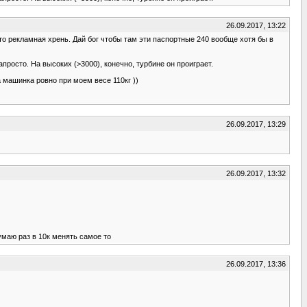
26.09.2017, 13:22
Это рекламная хрень. Дай бог чтобы там эти паспортные 240 вообще хотя бы в
просто. На высоких (>3000), конечно, турбине он проиграет.
а машинка ровно при моем весе 110кг ))
26.09.2017, 13:29
26.09.2017, 13:32
умаю раз в 10к менять самое то
26.09.2017, 13:36