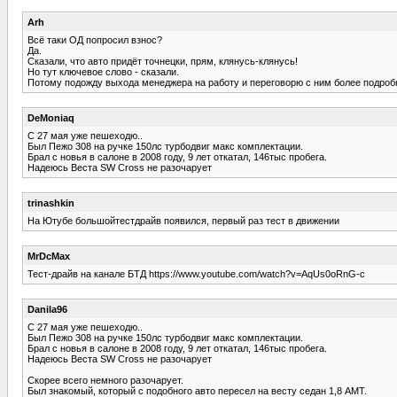
Arh
Всё таки ОД попросил взнос?
Да.
Сказали, что авто придёт точнецки, прям, клянусь-клянусь!
Но тут ключевое слово - сказали.
Потому подожду выхода менеджера на работу и переговорю с ним более подроб
DeMoniaq
С 27 мая уже пешеходю..
Был Пежо 308 на ручке 150лс турбодвиг макс комплектации.
Брал с новья в салоне в 2008 году, 9 лет откатал, 146тыс пробега.
Надеюсь Веста SW Cross не разочарует
trinashkin
На Ютубе большойтестдрайв появился, первый раз тест в движении
MrDcMax
Тест-драйв на канале БТД https://www.youtube.com/watch?v=AqUs0oRnG-c
Danila96
С 27 мая уже пешеходю..
Был Пежо 308 на ручке 150лс турбодвиг макс комплектации.
Брал с новья в салоне в 2008 году, 9 лет откатал, 146тыс пробега.
Надеюсь Веста SW Cross не разочарует
Скорее всего немного разочарует.
Был знакомый, который с подобного авто пересел на весту седан 1,8 АМТ.