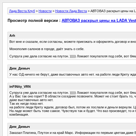
Лада Веста Клуб
>
Новости
>
Новости Лада Веста
> АВТОВАЗ раскрыл цены на L
Просмотр полной версии :
АВТОВАЗ раскрыл цены на LADA Vest
Arh
Вот мне и сказали, если согласны, можете приезжать и оформлять договор и вн
Монополия салонов в городе, даёт знать о себе.
Супруга уже дала согласие на плутон. ))))) Ломают покупателя под себя, вот бяк
Дим_Димыч
У нас ОД ничего не берут, даже выставочных авто нет. на работе люди Крету жд
inFINity_VRN
Супруга уже дала согласие на плутон. ))))) Ломают покупателя под себя, вот бяк
А у Вас так оно горит? В области соседние позвоните. Может не стоит брать то, 
даже выставочных авто нет.
Так их нигде пока нет.
на работе люди Крету ждали, договор был, потом их послали и деньги вернули. 
На ладе может быть тоже самое. Чувствую так и будет. Что ваз произведет, то и 
комбинация.
Дим_Димыч
Заказал Платина, Плутон и на край Марс. Информации по первым цветам,даже ВАЗ