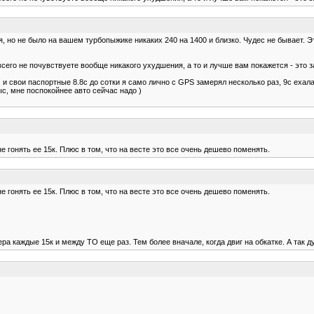
я, но не было на вашем турбопыжике никаких 240 на 1400 и близко. Чудес не бывает. 
сего не почувствуете вообще никакого ухудшения, а то и лучше вам покажется - это за
, и свои паспортные 8.8с до сотки я само лично с GPS замерял несколько раз, 9с ехал
ыс, мне поспокойнее авто сейчас надо )
не гонять ее 15к. Плюс в том, что на весте это все очень дешево поменять.
не гонять ее 15к. Плюс в том, что на весте это все очень дешево поменять.
ра каждые 15к и между ТО еще раз. Тем более вначале, когда двиг на обкатке. А так д