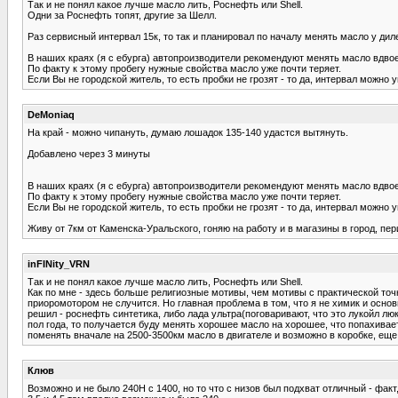
Так и не понял какое лучше масло лить, Роснефть или Shell.
Одни за Роснефть топят, другие за Шелл.
Раз сервисный интервал 15к, то так и планировал по началу менять масло у диле
В наших краях (я с ебурга) автопроизводители рекомендуют менять масло вдвое
По факту к этому пробегу нужные свойства масло уже почти теряет.
Если Вы не городской житель, то есть пробки не грозят - то да, интервал можно у
DeMoniaq
На край - можно чипануть, думаю лошадок 135-140 удастся вытянуть.
Добавлено через 3 минуты
В наших краях (я с ебурга) автопроизводители рекомендуют менять масло вдвое
По факту к этому пробегу нужные свойства масло уже почти теряет.
Если Вы не городской житель, то есть пробки не грозят - то да, интервал можно у
Живу от 7км от Каменска-Уральского, гоняю на работу и в магазины в город, пери
inFINity_VRN
Так и не понял какое лучше масло лить, Роснефть или Shell.
Как по мне - здесь больше религиозные мотивы, чем мотивы с практической точки
приоромотором не случится. Но главная проблема в том, что я не химик и основ
решил - роснефть синтетика, либо лада ультра(поговаривают, что это лукойл люкс
пол года, то получается буду менять хорошее масло на хорошее, что попахивает
поменять вначале на 2500-3500км масло в двигателе и возможно в коробке, еще
Клюв
Возможно и не было 240Н с 1400, но то что с низов был подхват отличный - фак