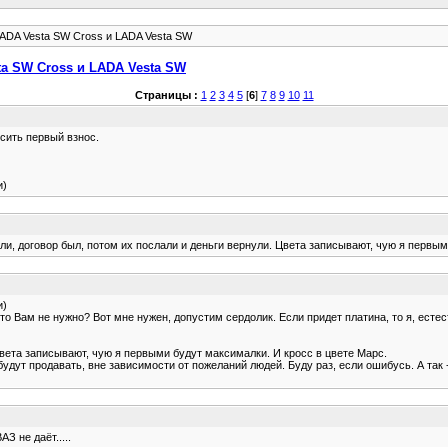
ADA Vesta SW Cross и LADA Vesta SW
a SW Cross и LADA Vesta SW
Страницы :
1
2
3
4
5
[
6
]
7
8
9
10
11
осить первый взнос.
и)
али, договор был, потом их послали и деньги вернули. Цвета записывают, чую я первым
и)
что Вам не нужно? Вот мне нужен, допустим сердолик. Если придет платина, то я, естест
Цвета записывают, чую я первыми будут максималки. И кросс в цвете Марс.
будут продавать, вне зависимости от пожеланий людей. Буду раз, если ошибусь. А так -
 не даёт.....