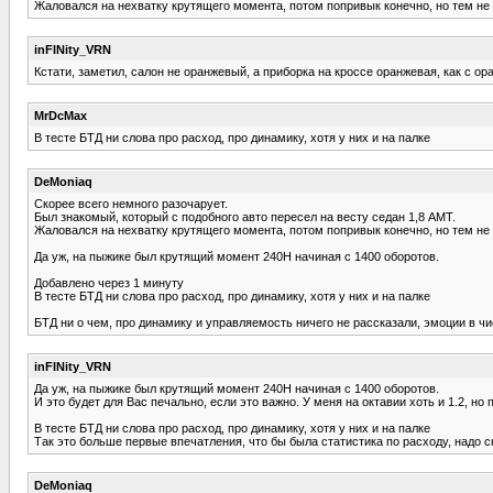
Жаловался на нехватку крутящего момента, потом попривык конечно, но тем не 
inFINity_VRN
Кстати, заметил, салон не оранжевый, а приборка на кроссе оранжевая, как с о
MrDcMax
В тесте БТД ни слова про расход, про динамику, хотя у них и на палке
DeMoniaq
Скорее всего немного разочарует.
Был знакомый, который с подобного авто пересел на весту седан 1,8 АМТ.
Жаловался на нехватку крутящего момента, потом попривык конечно, но тем не 
Да уж, на пыжике был крутящий момент 240Н начиная с 1400 оборотов.
Добавлено через 1 минуту
В тесте БТД ни слова про расход, про динамику, хотя у них и на палке
БТД ни о чем, про динамику и управляемость ничего не рассказали, эмоции в ч
inFINity_VRN
Да уж, на пыжике был крутящий момент 240Н начиная с 1400 оборотов.
И это будет для Вас печально, если это важно. У меня на октавии хоть и 1.2, н
В тесте БТД ни слова про расход, про динамику, хотя у них и на палке
Так это больше первые впечатления, что бы была статистика по расходу, надо с
DeMoniaq