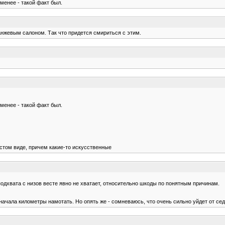
менее - такой факт был.
ранжевым салоном. Так что придется смириться с этим.
менее - такой факт был.
истом виде, причем какие-то искусственные
о подхвата с низов весте явно не хватает, относительно шкоды по понятным причинам.
начала километры намотать. Но опять же - сомневаюсь, что очень сильно уйдет от сед