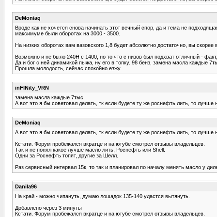
DeMoniaq
Вроде как не хочется снова начинать этот вечный спор, да и тема не подходяща
максимуме были оборотах на 3000 - 3500.
На низких оборотах вам вазовского 1,8 будет абсолютно достаточно, вы скорее в
Возможно и не было 240Н с 1400, но то что с низов был подхват отличный - факт
Да и бог с ней динамикой пыжа, ну его в топку. 98 бенз, замена масла каждые 7т
Прошла молодость, сейчас спокойно езжу
inFINity_VRN
замена масла каждые 7тыс
А вот это я бы советовал делать, тк если будете ту же роснефть лить, то лучше 
DeMoniaq
А вот это я бы советовал делать, тк если будете ту же роснефть лить, то лучше 
Кстати. Форум пробежался вкратце и на ютубе смотрел отзывы владельцев.
Так и не понял какое лучше масло лить, Роснефть или Shell.
Одни за Роснефть топят, другие за Шелл.
Раз сервисный интервал 15к, то так и планировал по началу менять масло у диле
Danila96
На край - можно чипануть, думаю лошадок 135-140 удастся вытянуть.
Добавлено через 3 минуты
Кстати. Форум пробежался вкратце и на ютубе смотрел отзывы владельцев.