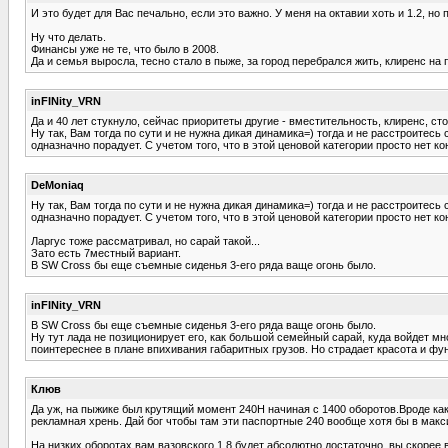
И это будет для Вас печально, если это важно. У меня на октавии хоть и 1.2, н
Ну что делать.
Финансы уже не те, что было в 2008.
Да и семья выросла, тесно стало в пыже, за город перебрался жить, клиренс на п
inFINity_VRN
Да и 40 лет стукнуло, сейчас приоритеты другие - вместительность, клиренс, сто
Ну так, Вам тогда по сути и не нужна дикая динамика=) тогда и не расстроитес
одназначно порадует. С учетом того, что в этой ценовой категории просто нет ко
DeMoniaq
Ну так, Вам тогда по сути и не нужна дикая динамика=) тогда и не расстроитес
одназначно порадует. С учетом того, что в этой ценовой категории просто нет ко
Ларгус тоже рассматривал, но сарай такой...
Зато есть 7местный вариант.
В SW Cross бы еще съемные сиденья 3-его ряда ваще огонь было.
inFINity_VRN
В SW Cross бы еще съемные сиденья 3-его ряда ваще огонь было.
Ну тут лада не позиционирует его, как большой семейный сарай, куда войдет мног
поинтереснее в плане впихивания габаритных грузов. Но страдает красота и фун
Клюв
Да уж, на пыжике был крутящий момент 240Н начиная с 1400 оборотов.Вроде как 
рекламная хрень. Дай бог чтобы там эти паспортные 240 вообще хотя бы в макс
На низких оборотах вам вазовского 1,8 будет абсолютно достаточно, вы скорее в