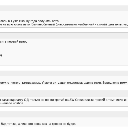
лось бы уже к концу года получить авто.
 не на всю жизнь авто. Был необычный (относительно необычный - синий) цвет пять лет,
осить первый взнос.
и)
ому, от чего отталкивались. У меня ситуация сложилась один в один. Вернулся к тому,
 заказ сделал у ОД, только не понял третий на SW Cross или же третий в том числе и 
я-начало ноября.
ид тот же, а лишнего веса, как на кроссе не будет.