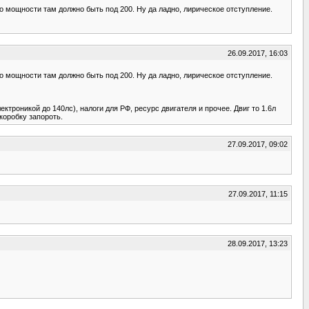
то мощности там должно быть под 200. Ну да ладно, лирическое отступление.
26.09.2017, 16:03
то мощности там должно быть под 200. Ну да ладно, лирическое отступление.
ктроникой до 140лс), налоги для РФ, ресурс двигателя и прочее. Двиг то 1.6л
коробку запороть.
27.09.2017, 09:02
27.09.2017, 11:15
28.09.2017, 13:23