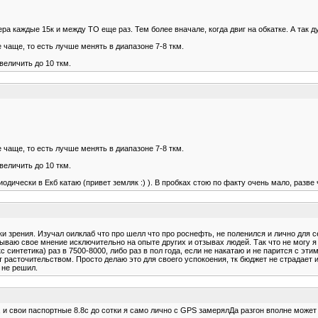
ра каждые 15к и между ТО еще раз. Тем более вначале, когда двиг на обкатке. А так д
 чаще, то есть лучше менять в диапазоне 7-8 ткм.
величить до 10 ткм.
 чаще, то есть лучше менять в диапазоне 7-8 ткм.
величить до 10 ткм.
одически в Екб катаю (привет земляк :) ). В пробках стою по факту очень мало, разве 
 зрения. Изучал оилклаб что про шелл что про роснефть, не поленился и лично для се
ываю свое мнение исключительно на опыте других и отзывах людей. Так что не могу я 
 синтетика) раз в 7500-8000, либо раз в пол года, если не накатаю и не парится с эти
 расточительством. Просто делаю это для своего успокоения, тк бюджет не страдает и
 не решил.
т, и свои паспортные 8.8с до сотки я само лично с GPS замерялДа разгон вполне может