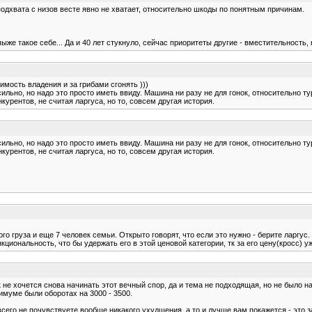
о подхвата с низов весте явно не хватает, относительно шкоды по понятным причинам.
ыже такое себе... Да и 40 лет стукнуло, сейчас приоритеты другие - вместительность, 
имость владения и за грибами сгонять )))
ь сильно, но надо это просто иметь ввиду. Машина ни разу не для гонок, относительно
нкурентов, не считая ларгуса, но то, совсем другая история.
ь сильно, но надо это просто иметь ввиду. Машина ни разу не для гонок, относительно
нкурентов, не считая ларгуса, но то, совсем другая история.
о груза и еще 7 человек семьи. Открыто говорят, что если это нужно - берите ларгус. 
кциональность, что бы удержать его в этой ценовой категории, тк за его цену(кросс) 
не хочется снова начинать этот вечный спор, да и тема не подходящая, но не было на
имуме были оборотах на 3000 - 3500.
сего не почувствуете вообще никакого ухудшения, а то и лучше вам покажется - это за