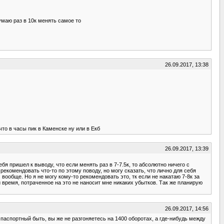
умаю раз в 10к менять самое то
26.09.2017, 13:38
что в часы пик в Каменске ну или в Екб
26.09.2017, 13:39
бя пришел к выводу, что если менять раз в 7-7.5к, то абсолютно ничего с
рекомендовать что-то по этому поводу, но могу сказать, что лично для себя
м вообще. Но я не могу кому-то рекомендовать это, тк если не накатаю 7-8к за
 время, потраченное на это не наносит мне никаких убытков. Так же планирую
26.09.2017, 14:56
 паспортный быть, вы же не разгоняетесь на 1400 оборотах, а где-нибудь между