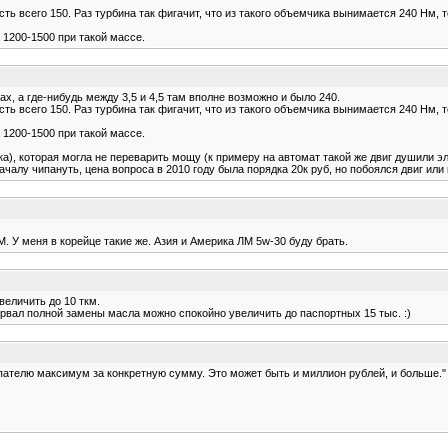
ь всего 150. Раз турбина так фигачит, что из такого объемчика вынимается 240 Нм, 
 1200-1500 при такой массе.
х, а где-нибудь между 3,5 и 4,5 там вполне возможно и было 240.
ь всего 150. Раз турбина так фигачит, что из такого объемчика вынимается 240 Нм, 
 1200-1500 при такой массе.
а), которая могла не переварить мощу (к примеру на автомат такой же двиг душили эле
ачалу чипануть, цена вопроса в 2010 году была порядка 20к руб, но побоялся двиг или 
. У меня в корейце такие же. Азия и Америка ЛМ 5w-30 буду брать.
величить до 10 ткм.
нтервал полной замены масла можно спокойно увеличить до паспортных 15 тыс. :)
пателю максимум за конкретную сумму. Это может быть и миллион рублей, и больше."