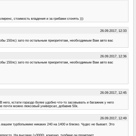
клиренс, стоимость владения и за грибами сгонять )))
26.09.2017, 12:33
 турбы 150лс) зато по остальным приоритетам, необходимым Вам авто вас
26.09.2017, 12:36
 турбы 150лс) зато по остальным приоритетам, необходимым Вам авто вас
26.09.2017, 12:45
В него, кстати гораздо более удобно что-то засовывать и багажник у него
уже почти можно люксовый универсал, добавив 50к.
26.09.2017, 12:49
 вашем турбопыжике никаких 240 на 1400 и близко. Чудес не бывает. Это
просто. На высоких (>3000), конечно, турбине он проиграет.