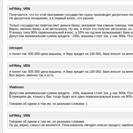
inFINity_VRN
Получается, что по этой программе государство сразу производит досрочное 
Не досрочное погашение, а в первый взнос, это разное.
Только государство перечисляет деньги банку, оказывая тем самым помощь тем,
Верно, именно банку, а не автосалону. Ну как, в итоге это получит автосалон, 
Я вношу типа 90% первоначальный взнос, а 10% на год мне размазывает банк ка
Допустим минимальная сумма кредита - 100к, машина стоит 1кк, у нас 800к. Пол
nitrogen
я понял так: 835 000 цена машины, я беру кредит на 100 000, банк вносит за ме
inFINity_VRN
я понял так: 835 000 цена машины, я беру кредит на 100 000, банк вносит за ме
Все верно, именно так и есть.
Vladosus
Допустим минимальная сумма кредита - 100к, машина стоит 1кк, у нас 800к. Пол
В принципе да, только у Вас тогда будет все одно первоначальный взнос не 80% 
Говорим об одном и том же, но разными словами :)
inFINity_VRN
Говорим об одном и том же, но разными словами
Ну да, верно, смысл не меняется. Пользователь nitrogen описал процесс наибол