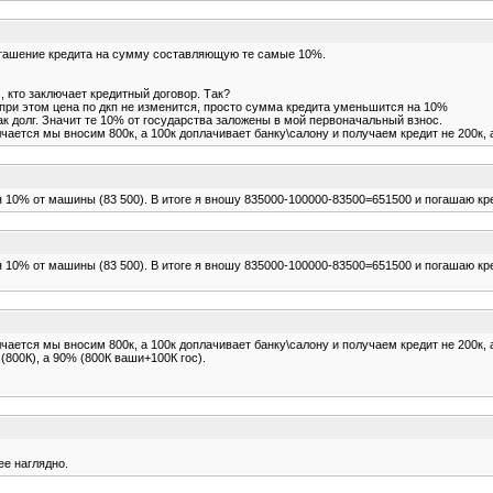
погашение кредита на сумму составляющую те самые 10%.
 кто заключает кредитный договор. Так?
но при этом цена по дкп не изменится, просто сумма кредита уменьшится на 10%
к долг. Значит те 10% от государства заложены в мой первоначальный взнос.
чается мы вносим 800к, а 100к доплачивает банку\салону и получаем кредит не 200к, а
ня 10% от машины (83 500). В итоге я вношу 835000-100000-83500=651500 и погашаю кре
ня 10% от машины (83 500). В итоге я вношу 835000-100000-83500=651500 и погашаю кре
чается мы вносим 800к, а 100к доплачивает банку\салону и получаем кредит не 200к, а
(800К), а 90% (800К ваши+100К гос).
ее наглядно.