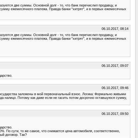
азуются две суммы. Основной долг - то, что банк перечислил продавцу, и
ь сумму ежемесячного платежа. Правда банки "хитрят", и в первых ежемесячных
06.10.2017, 08:14
азуются две суммы. Основной долг - то, что банк перечислил продавцу, и
ь сумму ежемесячного платежа. Правда банки "хитрят", и в первых ежемесячных
06.10.2017, 09:07
дарство.
06.10.2017, 09:46
т государства заложены в мой первоначальный взнос. Логика: Формально живыми
ода налицо. Потому как даже если не гасить потом досрочно оставшуюся сумму,
06.10.2017, 09:50
дарство.
%. По сути, то же самое, что снижается цена автомобиля, соответственно,
ый договор. Так?