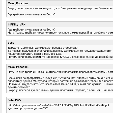
Макс_Россошь
Будут, дилер чепуху несет какую-то, это банк решает, а не дилер, тем более все
Где трейд-ин и утилизация на Весту?
inFINity_VRN
Где трейд-ин и утилизация на Весту?
Нету. Только трейд ин никак не относится к программе первый автомобиль и се
gvsp
Думаете "Семейный автомобиль" вообще отобьется?
Во первых получении субсидии на покупку автомобиля от государства является 
придется заплатить налог в размере 13%.
Потом, если брать кредит, то наверняка КАСКО и страховка жизни. Да и какой-ни
Макс_Россошь
Нету. Только трейд ин никак не относится к программе первый автомобиль и се
Все скидки по программам "Трейд-ин", "Утилизация", "Первый автомобиль" и "С
спросите у Дениса Мантурова, который постоянно доказывает главе РФ в необ
Не нужно никуда тыкать что Веста стоит менее 1450, значит она должна... Ник
действительность.
Будут универсалы участниками данных программ - хорошо, а если нет - Ваши сл
John1975
http://static.government.ru/media/files/S9A7Uu964Gqh849cInR1fB6FzGvCe7I7.pdf
иде там про производителя???