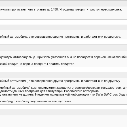
 пункты прописаны, что это авто до 1450. Что дилер говорит - просто перестраховка.
мейный автомобиль, это совершенно другие программы и работают они по другому.
доходом автовладельца. При этом указанная она не попадает в перечень исключений 
какой кредит не бери, а проценты платить придётся.
мейный автомобиль, это совершенно другие программы и работают они по другому.
емейный автомобиль" компенсируются заводу-изготовителю/дилерам государством, а н
ходимости данных программ для стимуляции Российского автопрома.
ому она ничего не должна. Нигде нет официальной информации что SW и SW Cross буд
ова будут, как бы культурней написать, пустыми.