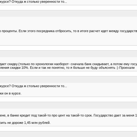
 курсе? Откуда ж столько уверенности то...
ко проценты. Если этого посредника отбросить, то в итоге расчет идет между государс
дает скидку.(только по хронологии наоборот- сначала банк скидывает, а потом ему го
ения скидки 10%. Если и так не понятно, то я больше не буду объяснять :) Проехали
 курсе? Откуда ж столько уверенности то...
ки он в курсе.
, в банке кредит под такой-то про цент на такой-то срок. Государство дает за меня 1
оить не дороже 1,45 млн рублей.