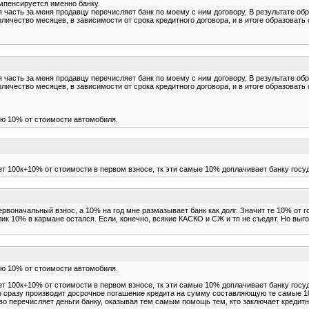
омпенсируется именно банку.
часть за меня продавцу перечисляет банк по моему с ним договору. В результате обр
личество месяцев, в зависимости от срока кредитного договора, и в итоге образоват
часть за меня продавцу перечисляет банк по моему с ним договору. В результате обр
личество месяцев, в зависимости от срока кредитного договора, и в итоге образоват
ую 10% от стоимости автомобиля.
дет 100к+10% от стоимости в первом взносе, тк эти самые 10% доплачивает банку госу
первоначальный взнос, а 10% на год мне размазывает банк как долг. Значит те 10% о
к 10% в кармане остался. Если, конечно, всякие КАСКО и СЖ и тп не съедят. Но выг
ую 10% от стоимости автомобиля.
дет 100к+10% от стоимости в первом взносе, тк эти самые 10% доплачивает банку госу
во сразу производит досрочное погашение кредита на сумму составляющую те самые 10
во перечисляет деньги банку, оказывая тем самым помощь тем, кто заключает кредитн