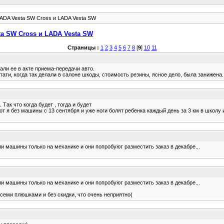
ADA Vesta SW Cross и LADA Vesta SW
a SW Cross и LADA Vesta SW
Страницы :
1
2
3
4
5
6
7
8
[
9
]
10
11
вали ее в акте приема-передачи авто.
тати, когда так делали в салоне шкоды, стоимость резины, ясное дело, была занижена.
Так что когда будет , тогда и будет
вот я без машины с 13 сентября и уже ноги болят ребенка каждый день за 3 км в школу 
и машины только на механике и они попробуют разместить заказ в декабре...
и машины только на механике и они попробуют разместить заказ в декабре...
всеми плюшками и без скидки, что очень неприятно(