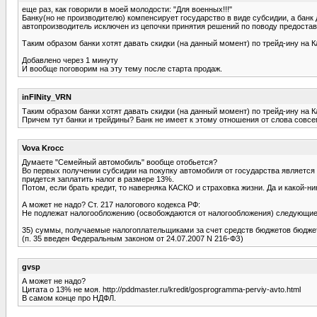
еще раз, как говорили в моей молодости: "Для военных!!!"
Банку(но не производителю) компенсирует государство в виде субсидии, а банк 
автопроизводитель исключен из цепочки принятия решений по поводу предоставл
Таким образом банки хотят давать скидки (на данный момент) по трейд-ину на Ка
Добавлено через 1 минуту
И вообще поговорим на эту тему после старта продаж.
inFINity_VRN
Таким образом банки хотят давать скидки (на данный момент) по трейд-ину на Ка
Причем тут банки и трейдины? Банк не имеет к этому отношения от слова совсе
Vova Krocc
Думаете "Семейный автомобиль" вообще отобьется?
Во первых получении субсидии на покупку автомобиля от государства является 
придется заплатить налог в размере 13%.
Потом, если брать кредит, то наверняка КАСКО и страховка жизни. Да и какой-ни
А может не надо? Ст. 217 налогового кодекса РФ:
Не подлежат налогообложению (освобождаются от налогообложения) следующие
35) суммы, получаемые налогоплательщиками за счет средств бюджетов бюджетн
(п. 35 введен Федеральным законом от 24.07.2007 N 216-ФЗ)
gvsp
А может не надо?
Цитата о 13% не моя. http://pddmaster.ru/kredit/gosprogramma-perviy-avto.html
В самом конце про НДФЛ.