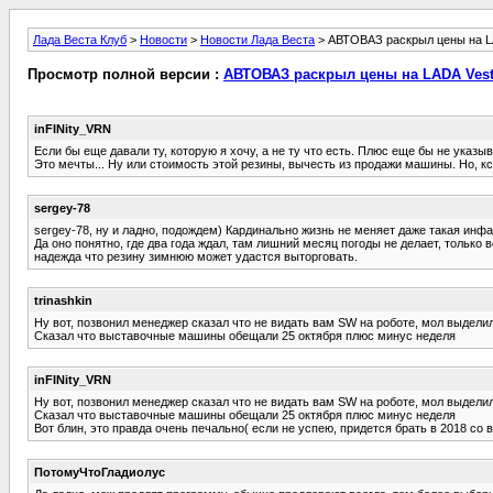
Лада Веста Клуб
>
Новости
>
Новости Лада Веста
> АВТОВАЗ раскрыл цены на L
Просмотр полной версии :
АВТОВАЗ раскрыл цены на LADA Vest
inFINity_VRN
Если бы еще давали ту, которую я хочу, а не ту что есть. Плюс еще бы не указы
Это мечты... Ну или стоимость этой резины, вычесть из продажи машины. Но, кс
sergey-78
sergey-78, ну и ладно, подождем) Кардинально жизнь не меняет даже такая инфа. 
Да оно понятно, где два года ждал, там лишний месяц погоды не делает, только 
надежда что резину зимнюю может удастся выторговать.
trinashkin
Ну вот, позвонил менеджер сказал что не видать вам SW на роботе, мол выделил
Сказал что выставочные машины обещали 25 октября плюс минус неделя
inFINity_VRN
Ну вот, позвонил менеджер сказал что не видать вам SW на роботе, мол выделил
Сказал что выставочные машины обещали 25 октября плюс минус неделя
Вот блин, это правда очень печально( если не успею, придется брать в 2018 со 
ПотомуЧтоГладиолус