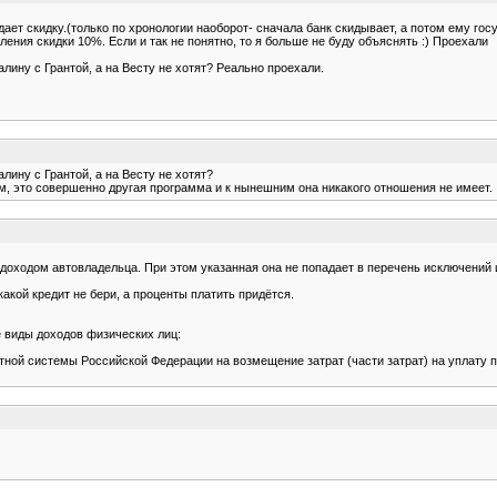
дает скидку.(только по хронологии наоборот- сначала банк скидывает, а потом ему го
ения скидки 10%. Если и так не понятно, то я больше не буду объяснять :) Проехали
лину с Грантой, а на Весту не хотят? Реально проехали.
лину с Грантой, а на Весту не хотят?
м, это совершенно другая программа и к нынешним она никакого отношения не имеет.
доходом автовладельца. При этом указанная она не попадает в перечень исключений 
какой кредит не бери, а проценты платить придётся.
 виды доходов физических лиц:
ой системы Российской Федерации на возмещение затрат (части затрат) на уплату п