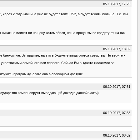
05.10.2017, 17:25
 через 2 года машина уже не будет стоить 752, а будет тсоить больше. Т.е. мы
икак не влияет ни на цену автомобиля, не на проценты по кредиту, тк на них
05.10.2017, 18:02
е банком как Вы пишите, на это в бюджете выделяются средства. Не верите -
ут участниками семейного или первого. Сейчас Вы выдаете желаемое за
изучить программу, благо она в свободном доступе.
06.10.2017, 07:51
государство компенсирует выпадающий доход в данной части) ...
06.10.2017, 07:53
06.10.2017, 08:02