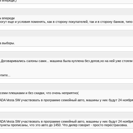
ы впереди;)
ы впереди
огут еще и условия поменять, как в сторону покупателей, так и в сторону банков, ти
а выборы.
.Договаривались салоны сами... машина была куплена без допов,но на ней уже стояли з
пите...
всеми плюшками и без скидки, что очень неприятно(
LADA Vesta SW участвовать в программе семейный авто, машины у них будут 24 ноябр
LADA Vesta SW участвовать в программе семейный авто, машины у них будут 24 ноября
 пункты прописаны, что это авто до 1450. Что дилер говорит - просто перестраховка.