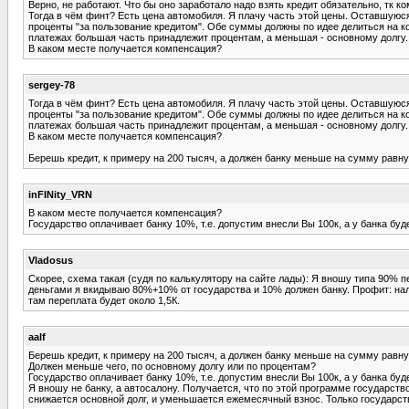
Верно, не работают. Что бы оно заработало надо взять кредит обязательно, тк к
Тогда в чём финт? Есть цена автомобиля. Я плачу часть этой цены. Оставшуюся 
проценты "за пользование кредитом". Обе суммы должны по идее делиться на ко
платежах большая часть принадлежит процентам, а меньшая - основному долгу.
В каком месте получается компенсация?
sergey-78
Тогда в чём финт? Есть цена автомобиля. Я плачу часть этой цены. Оставшуюся 
проценты "за пользование кредитом". Обе суммы должны по идее делиться на ко
платежах большая часть принадлежит процентам, а меньшая - основному долгу.
В каком месте получается компенсация?
Берешь кредит, к примеру на 200 тысяч, а должен банку меньше на сумму равн
inFINity_VRN
В каком месте получается компенсация?
Государство оплачивает банку 10%, т.е. допустим внесли Вы 100к, а у банка бу
Vladosus
Скорее, схема такая (судя по калькулятору на сайте лады): Я вношу типа 90% 
деньгами я вкидываю 80%+10% от государства и 10% должен банку. Профит: нали
там переплата будет около 1,5К.
aalf
Берешь кредит, к примеру на 200 тысяч, а должен банку меньше на сумму равн
Должен меньше чего, по основному долгу или по процентам?
Государство оплачивает банку 10%, т.е. допустим внесли Вы 100к, а у банка бу
Я вношу не банку, а автосалону. Получается, что по этой программе государст
снижается основной долг, и уменьшается ежемесячный взнос. Только государст