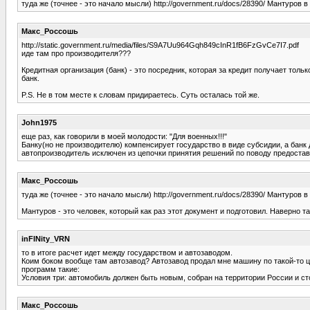
туда же (точнее - это начало мысли) http://government.ru/docs/28390/ Мантуров в
Макс_Россошь
http://static.government.ru/media/files/S9A7Uu964Gqh849cInR1fB6FzGvCe7I7.pdf
иде там про производителя???
Кредитная организация (банк) - это посредник, которая за кредит получает толь
банк.
P.S. Не в том месте к словам придираетесь. Суть осталась той же.
John1975
еще раз, как говорили в моей молодости: "Для военных!!!"
Банку(но не производителю) компенсирует государство в виде субсидии, а банк 
автопроизводитель исключен из цепочки принятия решений по поводу предоставл
Макс_Россошь
туда же (точнее - это начало мысли) http://government.ru/docs/28390/ Мантуров в
Мантуров - это человек, который как раз этот документ и подготовил. Наверно та
inFINity_VRN
то в итоге расчет идет между государством и автозаводом.
Коим боком вообще там автозавод? Автозавод продал мне машину по такой-то цене
программ такие:
Условия три: автомобиль должен быть новым, собран на территории России и ст
Макс_Россошь