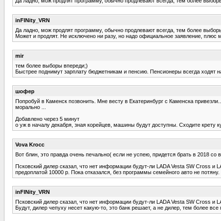
Да ладно, мож продлят программу, обычно продлевают всегда, тем более выбор
inFINity_VRN
Да ладно, мож продлят программу, обычно продлевают всегда, тем более выбор
Может и продлят. Не исключено ни разу, но надо официальное заявление, плюс м
mir
тем более выборы впереди;)
Быстрее поднимут зарплату бюджетникам и пенсию. Пенсионеры всегда ходят н
шофер
Попробуй в Каменск позвонить. Мне весту в Екатеринбург с Каменска привезли..
морально ...
Добавлено через 5 минут
о уж в началу декабря, зная корейцев, машины будут доступны. Сходите крету ку
Vova Krocc
Вот блин, это правда очень печально( если не успею, придется брать в 2018 со 
Псковский дилер сказал, что нет информации будут-ли LADA Vesta SW Cross и 
предоплатой 10000 р. Пока отказался, без программы семейного авто не потяну.
inFINity_VRN
Псковский дилер сказал, что нет информации будут-ли LADA Vesta SW Cross и 
Будут, дилер чепуху несет какую-то, это банк решает, а не дилер, тем более все