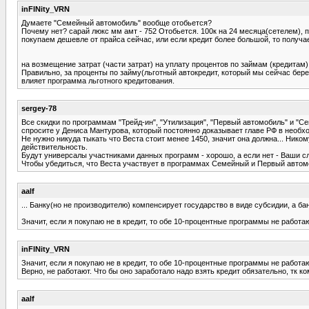
inFINity_VRN
Думаете "Семейный автомобиль" вообще отобьется?
Почему нет? сарай люкс мм амт - 752 Отобьется. 100к на 24 месяца(сетелем), п
покупаем дешевле от прайса сейчас, или если кредит более большой, то получае
на возмещение затрат (части затрат) на уплату процентов по займам (кредитам)
Правильно, за проценты по займу(льготный автокредит, который мы сейчас берем
влияет программа льготного кредитования.
sergey-78
Все скидки по программам "Трейд-ин", "Утилизация", "Первый автомобиль" и "С
спросите у Дениса Мантурова, который постоянно доказывает главе РФ в необ
Не нужно никуда тыкать что Веста стоит менее 1450, значит она должна... Ник
действительность.
Будут универсалы участниками данных программ - хорошо, а если нет - Ваши сл
Чтобы убедиться, что Веста участвует в программах Семейный и Первый автомоб
aalf
... Банку(но не производителю) компенсирует государство в виде субсидии, а ба
Значит, если я покупаю не в кредит, то обе 10-процентные программы не работа
inFINity_VRN
Значит, если я покупаю не в кредит, то обе 10-процентные программы не работа
Верно, не работают. Что бы оно заработало надо взять кредит обязательно, тк к
aalf