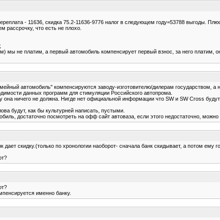
ереплата - 11636, скидка 75.2-11636-9776 налог в следующем году=53788 выгоды. Плюс,
м рассрочку, что есть не плохо.
;
) мы не платим, а первый автомобиль компенсирует первый взнос, за него платим, он н
емейный автомобиль" компенсируются заводу-изготовителю/дилерам государством, а н
ходимости данных программ для стимуляции Российского автопрома.
ому она ничего не должна. Нигде нет официальной информации что SW и SW Cross буд
ова будут, как бы культурней написать, пустыми.
иль, достаточно посмотреть на офф сайт автоваза, если этого недостаточно, можно 
нк дает скидку.(только по хронологии наоборот- сначала банк скидывает, а потом ему 
ют?
ют?
омпенсируется именно банку.