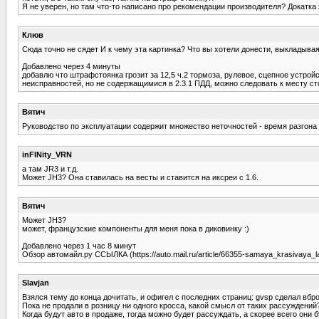
Я не уверен, но там что-то написано про рекомендации производителя? Докатка
Клюв
Сюда точно не сядет И к чему эта картинка? Что вы хотели донести, выкладыва
Добавлено через 4 минуты
добавлю что штрафстоянка грозит за 12,5 ч.2 тормоза, рулевое, сцепное устро
неисправностей, но не содержащимися в 2.3.1 ПДД, можно следовать к месту ст
Вятич
Руководство по эксплуатации содержит множество неточностей - время разгона до
inFINity_VRN
а там JR3 и т.д.
Может JH3? Она ставилась на весты и ставится на иксреи с 1.6.
Вятич
Может JH3?
может, французские компоненты для меня пока в диковинку :)
Добавлено через 1 час 8 минут
Обзор автомайл.ру ССЫЛКА (https://auto.mail.ru/article/66355-samaya_krasivaya_l
Slavjan
Взялся тему до конца дочитать, и офигел с последних страниц: gvsp сделал вбр
Пока не продали в розницу ни одного кросса, какой смысл от таких рассуждений
Когда будут авто в продаже, тогда можно будет рассуждать, а скорее всего они 