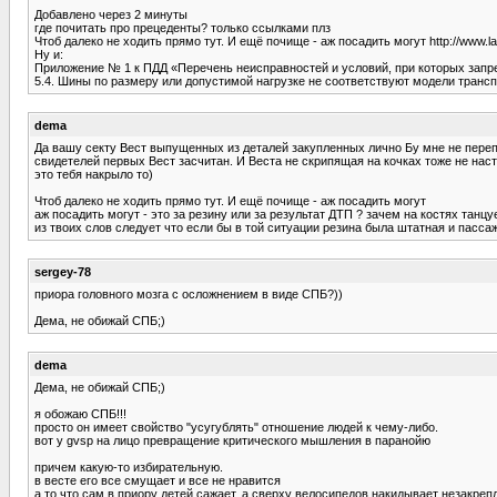
Добавлено через 2 минуты
где почитать про прецеденты? только ссылками плз
Чтоб далеко не ходить прямо тут. И ещё почище - аж посадить могут http://www.
Ну и:
Приложение № 1 к ПДД «Перечень неисправностей и условий, при которых запр
5.4. Шины по размеру или допустимой нагрузке не соответствуют модели трансп
dema
Да вашу секту Вест выпущенных из деталей закупленных лично Бу мне не перепл
свидетелей первых Вест засчитан. И Веста не скрипящая на кочках тоже не наст
это тебя накрыло то)
Чтоб далеко не ходить прямо тут. И ещё почище - аж посадить могут
аж посадить могут - это за резину или за результат ДТП ? зачем на костях танц
из твоих слов следует что если бы в той ситуации резина была штатная и пассаж
sergey-78
приора головного мозга с осложнением в виде СПБ?))
Дема, не обижай СПБ;)
dema
Дема, не обижай СПБ;)
я обожаю СПБ!!!
просто он имеет свойство "усугублять" отношение людей к чему-либо.
вот у gvsp на лицо превращение критического мышления в паранойю
причем какую-то избирательную.
в весте его все смущает и все не нравится
а то что сам в приору детей сажает, а сверху велосипедов накидывает незакреп