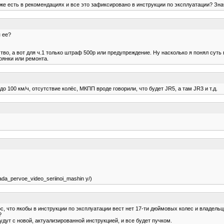
 же есть в рекомендациях и все это зафиксировано в инструкции по эксплуатации? Зн
я ее?
йство, а вот для ч.1 только штраф 500р или предупреждение. Ну насколько я понял с
оянки или ремонта.
 100 км/ч, отсутствие колёс, МКПП вроде говорили, что будет JR5, а там JR3 и т.д.
ada_pervoe_video_seriinoi_mashin y/)
ос, что якобы в инструкции по эксплуатации вест нет 17-ти дюймовых колес и владель
?
будут с новой, актуализированной инструкцией, и все будет пучком.