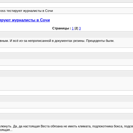
ross тестируют журналисты в Сочи
тируют журналисты в Сочи
Страницы :
1
[
2
]
3
овным. И всё из-за непрописанной в документах резины. Прецеденты были.
юнуть. Да, да настоящая Веста обязана не иметь климата, подлокотника бокса, подсв
оящая...