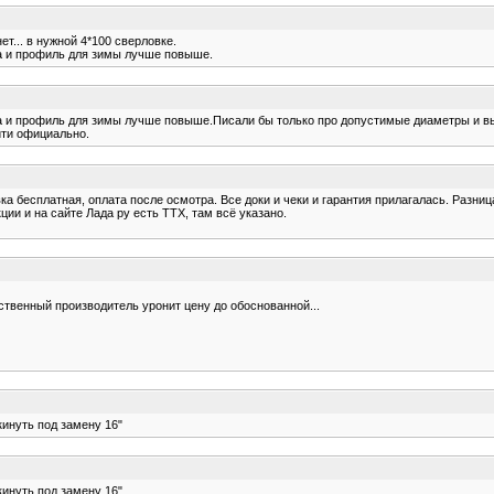
т... в нужной 4*100 сверловке.
да и профиль для зимы лучше повыше.
 да и профиль для зимы лучше повыше.Писали бы только про допустимые диаметры и вы
йти официально.
ка бесплатная, оплата после осмотра. Все доки и чеки и гарантия прилагалась. Разница
ции и на сайте Лада ру есть ТТХ, там всё указано.
ственный производитель уронит цену до обоснованной...
кинуть под замену 16"
кинуть под замену 16"