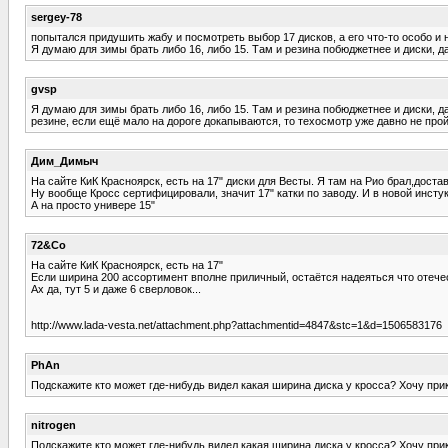
sergey-78
попытался придушить жабу и посмотреть выбор 17 дисков, а его что-то особо и не
Я думаю для зимы брать либо 16, либо 15. Там и резина побюджетнее и диски, 
gvsp
Я думаю для зимы брать либо 16, либо 15. Там и резина побюджетнее и диски,
резине, если ещё мало на дороге докапываются, то техосмотр уже давно не про
Дим_Димыч
На сайте КиК Красноярск, есть на 17" диски для Весты. Я там на Рио брал,достав
Ну вообще Кросс сертифицировали, значит 17" катки по заводу. И в новой инстук
А на просто универе 15"
72&Co
На сайте КиК Красноярск, есть на 17"
Если ширина 200 ассортимент вполне приличный, остаётся надеяться что отече
Ах да, тут 5 и даже 6 сверловок...
http://www.lada-vesta.net/attachment.php?attachmentid=4847&stc=1&d=1506583176
PhAn
Подскажите кто может где-нибудь видел какая ширина диска у кросса? Хочу при
nitrogen
Подскажите кто может где-нибудь видел какая ширина диска у кросса? Хочу при