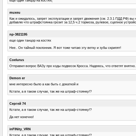
еще один танцор на костях(
muxeu
Как и ожидалось, запрет эксплуатации и запрет движения (см. 2.3.1 ПДД РФ) вы 
добавлю что штрафстоянка грозит за 12,5 ч.2 тормоза, рулевое, сцепное устройс
np-3821195
еще один танцор на костях
Нее.. Он тайный поклонник. Я вот тоже читаю эту ветку и зубы скрипят!
Coelurus
Отправил вопрос ВАЗу про ходы подвесок Кросса. Надеюсь, что ответят внятно.
Demon er
мне интересно было а как быть с докаткой и
Кстати, а в таком случае, так же на штраф-стоянку!?
Сергей 74
Кстати, а в таком случае, так же на штраф-стоянку!?
Да нет конечно!
inFINity_VRN
Кстати, а в таком случае, так же на штраф-стоянку!?