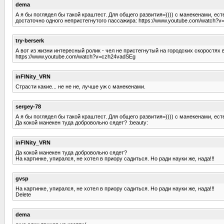
dema
А я бы поглядел бы такой краштест. Для общего развития=)))) с манекенами, ест
достаточно одного непристегнутого пассажира: https://www.youtube.com/watch?
try-berserk
А вот из жизни интересный ролик - чел не пристегнутый на городских скоростях
https://www.youtube.com/watch?v=czh24vadSEg
inFINity_VRN
Страсти какие... не не не, лучше уж с манекенами.
sergey-78
А я бы поглядел бы такой краштест. Для общего развития=)))) с манекенами, ест
Да кокой манекен туда добровольно сядет? :beauty:
inFINity_VRN
Да кокой манекен туда добровольно сядет?
На картинке, упирался, не хотел в приору садиться. Но ради науки же, нада!!!
gvsp
На картинке, упирался, не хотел в приору садиться. Но ради науки же, нада!!!
Delete
dema