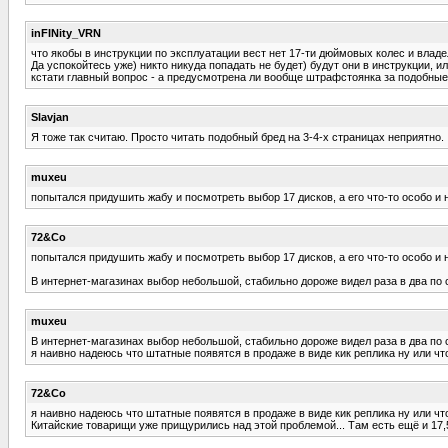
inFINity_VRN
что якобы в инструкции по эксплуатации вест нет 17-ти дюймовых колес и влад
Да успокойтесь уже) никто никуда попадать не будет) будут они в инструкции, и
кстати главный вопрос - а предусмотрена ли вообще штрафстоянка за подобные 
Slavjan
Я тоже так считаю. Просто читать подобный бред на 3-4-х страницах неприятно.
muxeu
попытался придушить жабу и посмотреть выбор 17 дисков, а его что-то особо и не
72&Co
попытался придушить жабу и посмотреть выбор 17 дисков, а его что-то особо и не
В интернет-магазинах выбор небольшой, стабильно дороже видел раза в два по с
muxeu
В интернет-магазинах выбор небольшой, стабильно дороже видел раза в два по с
я наивно надеюсь что штатные появятся в продаже в виде кик реплика ну или чт
72&Co
я наивно надеюсь что штатные появятся в продаже в виде кик реплика ну или чт
Китайские товарищи уже прищурились над этой проблемой... Там есть ещё и 17,5