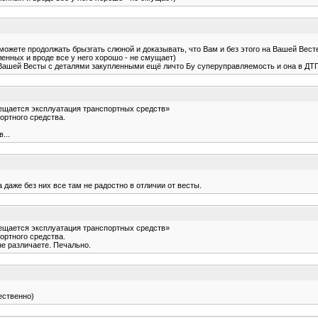
можете продолжать брызгать слюной и доказывать, что Вам и без этого на Вашей Вест
ленных и вроде все у него хорошо - не смущает)
 Вашей Весты с деталями закупленными ещё личто Бу суперуправляемость и она в ДТП
ещается эксплуатация транспортных средств»
ортного средства.
...
 даже без них все там не радостно в отличии от весты.
ещается эксплуатация транспортных средств»
ортного средства.
не различаете. Печально.
ественно)