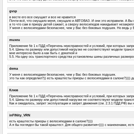
gvsp
в весте его все смущает и все не нравится
Почти всё, что смущало меня, смущало и АВТОВАЗ. И они это исправили. А Вы 
а то что сам в приору детей сажает, а сверху велосипедов накидывает незакреп
У меня с велосипедами безопаснее, чем у Вас без боковых подушек. Но ведь у
muxeu
Приложение № 1 к ПДД «Перечень неисправностей и условий, при которых запр
5.4. Шины по размеру или допустимой нагрузке не соответствуют модели трансп
мне интересно было а как быть с докаткой и
5.5. На одну ось транспортного средства установлены шины различных размеров
dema
У меня с велосипедами безопаснее, чем у Вас без боковых подушек.
это ты как определил?)) есть краштесты приоры с велосипедами в салоне?)))) да
Клюв
Приложение № 1 к ПДД «Перечень неисправностей и условий, при которых запр
5.4. Шины по размеру или допустимой нагрузке не соответствуют модели трансп
Как и ожидалось, запрет эксплуатации и запрет движения (см. 2.3.1 ПДД РФ) вы 
inFINity_VRN
есть краштесты приоры с велосипедами в салоне?))))
А я бы поглядел бы такой краштест. Для общего развития=)))) с манекенами, ест