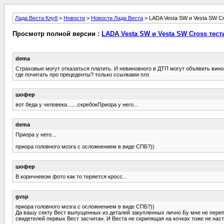
Лада Веста Клуб
>
Новости
>
Новости Лада Веста
> LADA Vesta SW и Vesta SW C
Просмотр полной версии :
LADA Vesta SW и Vesta SW Cross тес
dema
Страховые могут отказаться платить. И невиновного в ДТП могут объявить вин
где почитать про прецеденты? только ссылками плз
шофер
вот беда у человека.......скребокПриора у него...
dema
Приора у него...
приора головного мозга с осложнением в виде СПБ?))
шофер
В коричневом фото как то теряется кросс...
gvsp
приора головного мозга с осложнением в виде СПБ?))
Да вашу секту Вест выпущенных из деталей закупленных лично Бу мне не перепл
свидетелей первых Вест засчитан. И Веста не скрипящая на кочках тоже не наст