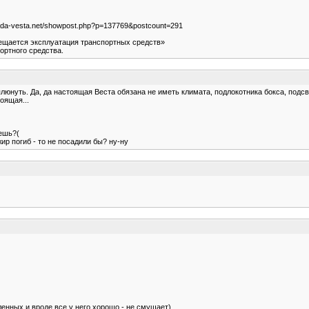
lada-vesta.net/showpost.php?p=137769&postcount=291
ещается эксплуатация транспортных средств»
ортного средства.
юнуть. Да, да настоящая Веста обязана не иметь климата, подлокотника бокса, подсв
оящая...
уешь?(
ир погиб - то не посадили бы? ну-ну
ленных и вроде все у него хорошо - не смущает)