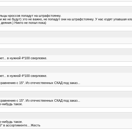
ельцы кроссов попадут на штрафстоянку.
ли же не будут) это не важно, не попадут они на штрафстоянку. У нас ездят упавшая кл
деяния.) Никто не попал пока)
т... в нужной 4*100 сверловке.
т... в нужной 4*100 сверловке.
равнению с 15". Из отечественных СКАД под заказ...
равнению с 15". Из отечественных СКАД под заказ...
о-нибудь такое.
о-нибудь такое.
" в ассортименте... Жесть