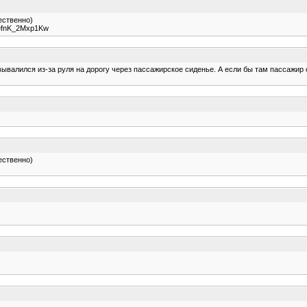
ественно)
v=fnK_2Mxp1Kw
 вывалился из-за руля на дорогу через пассажирское сиденье. А если бы там пассажир 
ественно)