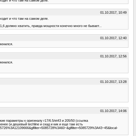
ходит и что там на самом деле.
01.10.2017, 10:49
ходит и что там на самом деле.
1,6 должно хватить, правда мощности конечно много не бывает...
01.10.2017, 12:40
зменился.
01.10.2017, 12:56
зменился.
01.10.2017, 13:28
01.10.2017, 14:06
ие параметры к оригиналу r17/6.5/et43 и 205/50 (ссылка
ее (и дешевый techline и скад и кик и еще там есть
5085726%3A12109666&glfilter=5085728%3A60~&glfilter=5085729%3A43~45&local-