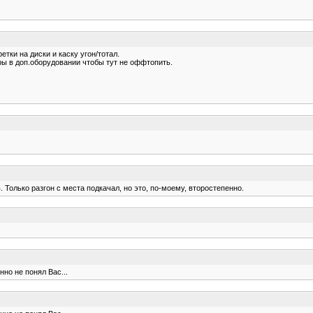
тки на диски и каску угон/тотал.
ры в доп.оборудовании чтобы тут не оффтопить.
. Только разгон с места подкачал, но это, по-моему, второстепенно.
но не понял Вас...