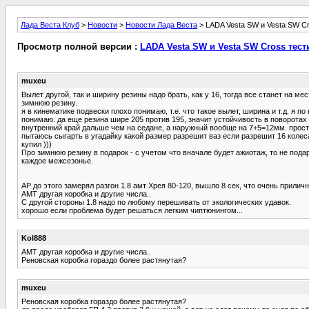
Лада Веста Клуб
>
Новости
>
Новости Лада Веста
> LADA Vesta SW и Vesta SW C
Просмотр полной версии :
LADA Vesta SW и Vesta SW Cross тес
muxeu
Вылет другой, так и ширину резины надо брать, как у 16, тогда все станет на 
зимнюю резину.
я в кинематике подвески плохо понимаю, т.е. что такое вылет, ширина и т.д. я п
понимаю. да еще резина шире 205 против 195, значит устойчивость в поворотах 
внутренний край дальше чем на седане, а наружный вообще на 7+5=12мм. прос
пытаюсь сыгарть в угадайку какой размер разрешит ваз если разрешит 16 колеса
купил )))
Про зимнюю резину в подарок - с учетом что вначале будет ажиотаж, то не пода
каждое межсезонье.
АР до этого замерял разгон 1.8 амт Хрея 80-120, вышло 8 сек, что очень приличн
АМТ другая коробка и другие числа..
С другой стороны 1.8 надо по любому перешивать от экологических удавок.
хорошо если проблема будет решаться легким чиптюнингом...
Kol888
АМТ другая коробка и другие числа..
Реновская коробка гораздо более растянутая?
muxeu
Реновская коробка гораздо более растянутая?