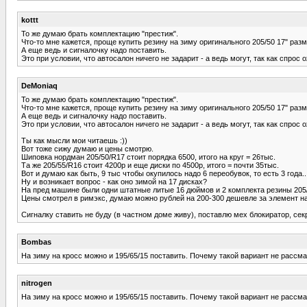
kottt
То же думаю брать комплектацию "престиж".
Что-то мне кажется, проще купить резину на зиму оригинального 205/50 17" разм
А еще ведь и сигналочку надо поставить.
Это при условии, что автосалон ничего не задарит - а ведь могут, так как спрос 
DeMoniaq
То же думаю брать комплектацию "престиж".
Что-то мне кажется, проще купить резину на зиму оригинального 205/50 17" разм
А еще ведь и сигналочку надо поставить.
Это при условии, что автосалон ничего не задарит - а ведь могут, так как спрос 
Ты как мысли мои читаешь :))
Вот тоже сижу думаю и цены смотрю.
Шиповка нордман 205/50/R17 стоит порядка 6500, итого на круг = 26тыс.
Та же 205/55/R16 стоит 4200р и еще диски по 4500р, итого = почти 35тыс.
Вот и думаю как быть, 9 тыс чтобы окупилось надо 6 переобувок, то есть 3 года..
Ну и возникает вопрос - как оно зимой на 17 дисках?
На пред машине были одни штатные литые 16 дюймов и 2 комплекта резины 205/
Цены смотрел в римэкс, думаю можно рублей на 200-300 дешевле за элемент най
Сигналку ставить не буду (в частном доме живу), поставлю мех блокиратор, секре
Bombas
На зиму на кросс можно и 195/65/15 поставить. Почему такой вариант не рассм
nitrogen
На зиму на кросс можно и 195/65/15 поставить. Почему такой вариант не рассм