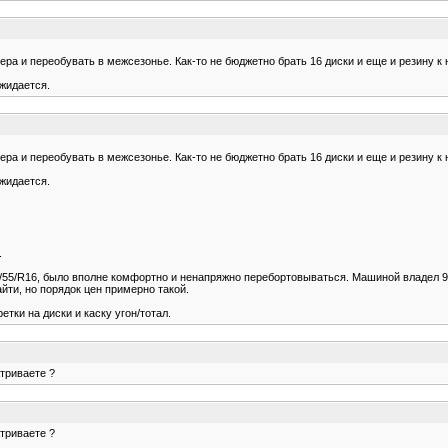
ера и переобувать в межсезонье. Как-то не бюджетно брать 16 диски и еще и резину к н
ожидается.
ера и переобувать в межсезонье. Как-то не бюджетно брать 16 диски и еще и резину к н
ожидается.
.
55/R16, было вполне комфортно и ненапряжно перебортовываться. Машиной владел 9 л
ти, но порядок цен примерно такой.
тки на диски и каску угон/тотал.
атриваете ?
атриваете ?