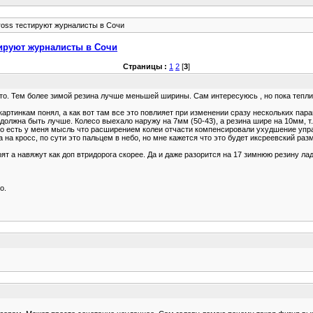
ross тестируют журналисты в Сочи
тируют журналисты в Сочи
Страницы :
1
2
[
3
]
место. Тем более зимой резина лучше меньшей ширины. Сам интересуюсь , но пока тепл
о картинкам понял, а как вот там все это повлияет при изменении сразу нескольких па
должна быть лучше. Колесо выехало наружу на 7мм (50-43), а резина шире на 10мм, т.
то есть у меня мысль что расширением колеи отчасти компенсировали ухудшение упра
 на кросс, по сути это пальцем в небо, но мне кажется что это будет иксреевский раз
рят а навяжут как доп втридорога скорее. Да и даже разорится на 17 зимнюю резину л
о.