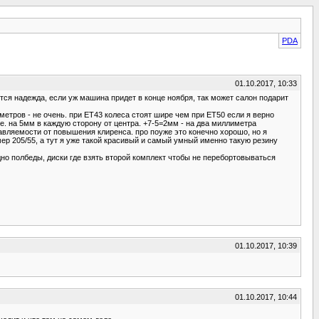
PDA
01.10.2017, 10:33
ится надежда, если уж машина придет в конце ноября, так может салон подарит
раметров - не очень. при ET43 колеса стоят шире чем при ET50 если я верно
е. на 5мм в каждую сторону от центра. +7-5=2мм - на два миллиметра
вляемости от повышения клиренса. про поуже это конечно хорошо, но я
мер 205/55, а тут я уже такой красивый и самый умный именно такую резину
адно полбеды, диски где взять второй комплект чтобы не перебортовываться
01.10.2017, 10:39
01.10.2017, 10:44