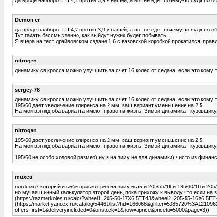
да вроде наоборот ГП 4,2 против 3,9 у нашей, а вот не едет почему-то судя по
Demon er
да вроде наоборот ГП 4,2 против 3,9 у нашей, а вот не едет почему-то судя по
Тут гадать бессмысленно, как выйдут нужно будет побывать.
Я вчера на тест драйвовском седане 1,6 с вазовской коробкой прокатился, прав
nitrogen
динамику св кросса можно улучшить за счет 16 колес от седана, если это кому т
sergey-78
динамику св кросса можно улучшить за счет 16 колес от седана, если это кому т
195/60 дает увеличение клиренса на 2 мм, ваш вариант уменьшение на 2.5.
На мой взгляд оба варианта имеют право на жизнь. Зимой динамика - кузовщику
nitrogen
195/60 дает увеличение клиренса на 2 мм, ваш вариант уменьшение на 2.5.
На мой взгляд оба варианта имеют право на жизнь. Зимой динамика - кузовщику
195/60 не особо ходовой размер) ну я на зиму не для динамики) чисто из фина
muxeu
nordman7 который я себе присмотрел на зиму есть и 205/55/16 и 195/60/16 и 205/
но мучая шинный калькулятор второй день, пока прихожу к выводу что если на зи
(https://razmerkoles.ru/calc/?wheel1=205-50-17X6.5ET43&wheel2=205-55-16X6.5E
(https://market.yandex.ru/catalog/54461/list?hid=166068&glfilter=5085720%3A12
offers-first=1&deliveryincluded=0&onstock=1&how=aprice&priceto=5000&page=3))