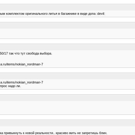
рым комплектом оригинального литья в багажнике в виде допа :devil:
50/17 так что тут свобода выбора.
sa.ru/items/nokian_nordman-7
sa.ru/items/nokian_nordman-7
прос надо ли.
ока привыкнуть к новой реальности.. красиво жить не запретишь блин.