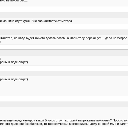
но не понял Вас...
и машина едет хуже. Вне зависимости от мотора.
станется, не надо будет ничего делать потом, а магнитолу перекинуть - дело не хитро
й
й
трецы в ладе сидят)
трецы в ладе сидят)
рняка еще перед камероу какой блочок стоит, который напряжение понижает? Просто ин
ли это дело все без блочков, то теоретически, можно слить нанду с новой ммс и зали