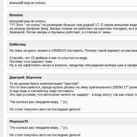
внешний вид не очень)
Bombas
внешний вид не очень)
??? Этот " не очень" по размерам больше чем родной 17. О каком внешнем виде
на низком профиле бред. Аморы толком не работают на коротких поездках, вся 
бережной. Летом аморы и пружины работают, в отличии от зимы.
DeMoniaq
На зиму на кросс можно и 195/65/15 поставить. Почему такой вариант не рассм
Спасибо, чот 15 дюймов я как-то упустил из вида.
Погляжу этот вариант тоже.
Ну а так оффтопить начал я конечно, продолжу обсуждение выбора шин в профи
Дмитрий_Воронеж
То же думаю брать комплектацию "престиж".
Что-то мне кажется, проще купить резину на зиму оригинального 205/50 17" разм
А еще ведь и сигналочку надо поставить.
Это при условии, что автосалон ничего не задарит - а ведь могут, так как спрос 
"Уж сколько раз твердили миру..." (с).
Не стоит покупать авто на последние деньги!
Phantom70
"Уж сколько раз твердили миру..." (с).
Не стоит покупать авто на последние деньги!