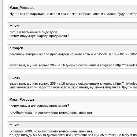
Макс_Россошь
Ну а я как то париться не стал и сказал что забирать авто из салона буду со вто
muxeu
литья в багажнике в виде допа
почем опиум для народа предлагают?
nitrogen
nordman7 который я себе присмотрел на зиму есть и 205/55/16 и 195/60/16 и 205/
везет вам, а у нас только 205 на 16 диски с сохранением клиренса http://mir-kole
muxeu
везет вам, а у нас только 205 на 16 диски с сохранением клиренса http://mir-kole
мне кажется если задастся целью то можно найти, ну может под заказ. Другой во
Макс_Россошь
почем опиум для народа предлагают?
В районе 7000, но естественно точной цены пока нет.
muxeu
В районе 7000, но естественно точной цены пока нет.
т.е. где нибудь 53-55 за диски+покрыхи и это еще без шиномонтажа, не могу я п