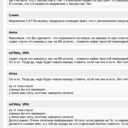
Вы считаете, что с балластом в 70кг 1.6 внезапно окажется шустрее? Я совершен
Я считаю, что 1.8 окажется медленнее с балластом 70кг.
Семён
Медленнее 1.6? По-моему, предельно очевиден факт, что с увеличением нагрузк
dema
Максимум, что Вы сделаете - это перекинете на новую, но камера-то при этом о
ходют слухи что камера у нас на 6В штатно....пожжоте нафиг простой перекидко
inFINity_VRN
ходют слухи что камера у нас на 6В штатно....пожжоте нафиг простой перекидко
Ох и ох. Тогда да, надо будет новую камеру ставить, если так оно и есть. Вот хи
dema
Ох и ох. Тогда да, надо будет новую камеру ставить, если так оно и есть. Вот хи
ну эт тока слухи
хорошо бы кто проверил...
у меня ммс нету, поэтому замерять нечего)
inFINity_VRN
ну эт тока слухи
хорошо бы кто проверил...
у меня ммс нету, поэтому замерять нечего)
Да все равно. Очень полезная информация. Кстати, если камера на 7в, то наве
делается силами ммс, а у той же шкоды на это отдельный блочок ставится. Тк ес