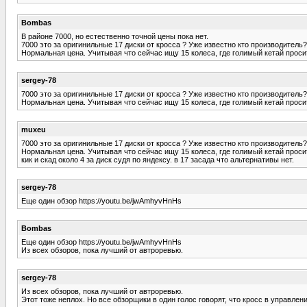
Bombas
В районе 7000, но естественно точной цены пока нет.
7000 это за оригинильные 17 диски от кросса ? Уже известно кто производитель
Нормальная цена. Учитывая что сейчас ищу 15 колеса, где голимый кетай просит д
sergey-78
7000 это за оригинильные 17 диски от кросса ? Уже известно кто производитель
Нормальная цена. Учитывая что сейчас ищу 15 колеса, где голимый кетай просит д
muxeu
7000 это за оригинильные 17 диски от кросса ? Уже известно кто производитель
Нормальная цена. Учитывая что сейчас ищу 15 колеса, где голимый кетай просит д
кик и скад около 4 за диск судя по яндексу. в 17 засада что альтернативы нет.
sergey-78
Еще один обзор https://youtu.be/jwAmhyvHnHs
Bombas
Еще один обзор https://youtu.be/jwAmhyvHnHs
Из всех обзоров, пока лучший от автроревью.
sergey-78
Из всех обзоров, пока лучший от автроревью.
Этот тоже неплох. Но все обзорщики в один голос говорят, что кросс в управлен