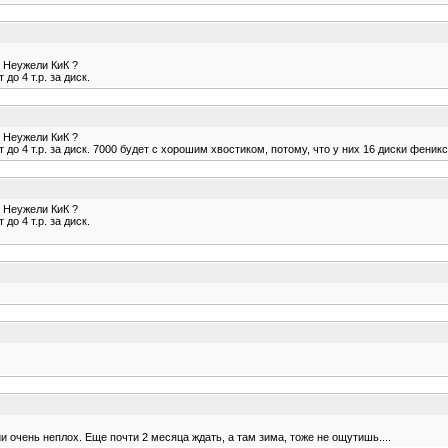
? Неужели КиК ?
о 4 т.р. за диск.
? Неужели КиК ?
о 4 т.р. за диск. 7000 будет с хорошим хвостиком, потому, что у них 16 диски феникс н
? Неужели КиК ?
о 4 т.р. за диск.
ии очень неплох. Еще почти 2 месяца ждать, а там зима, тоже не ощутишь....