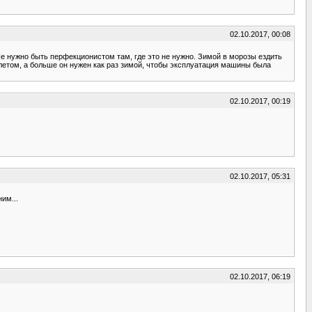
02.10.2017, 00:08
Не нужно быть перфекционистом там, где это не нужно. Зимой в морозы ездить
 летом, а больше он нужен как раз зимой, чтобы эксплуатация машины была
02.10.2017, 00:19
02.10.2017, 05:31
им...
02.10.2017, 06:19