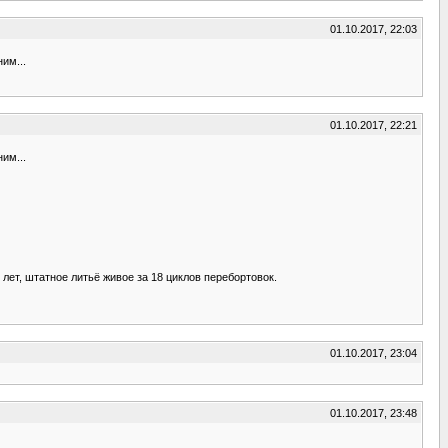
01.10.2017, 22:03
им...
01.10.2017, 22:21
им...
ет, штатное литьё живое за 18 циклов перебортовок.
01.10.2017, 23:04
01.10.2017, 23:48