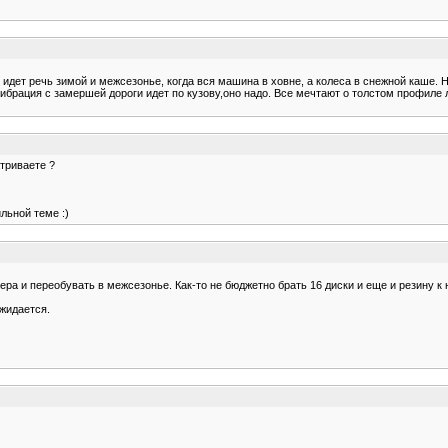
 идет речь зимой и межсезонье, когда вся машина в ховне, а колеса в снежной каше. 
вибрация с замершей дороги идет по кузову,оно надо. Все мечтают о толстом профиле
атриваете ?
льной теме :)
ера и переобувать в межсезонье. Как-то не бюджетно брать 16 диски и еще и резину к н
ожидается.