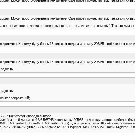
 обзорам. Может просто сочетание неудачное. Сам голову ломаю почему такая фигня вы
 обзорам. Может просто сочетание неудачное. Сам голову ломаю почему такая фигня вы
да по городу, впечатления положительные, едет гораздо лучше приоры:) Так что думаю 
о критично. На зиму буду брать 16 литье от седана и резину 205/55 чтоб клиренс не и
о критично. На зиму буду брать 16 литье от седана и резину 205/55 чтоб клиренс не и
 радость.
 радость.
нсовых соображений)
50/17 так что тут свобода выбора.
му брать 16 диски то r16/6.5/ET45 и покрышку 205/55 тогда получаются наиболее близк
T45&fcl=50mm&wcl=30mm&scl=50mm&sr=0mm)), да и дисков таких 16 выбор есть более мен
109627%2C12109628&glfilter=5085722%3A12109644&glfilter=5085724%3A12109661&glfilter=