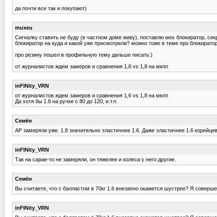
да почти все так и покупают)
muxeu
Сигналку ставить не буду (в частном доме живу), поставлю мех блокиратор, секре
блокиратор на куда и какой уже присмотрели? можно тоже в теме про блокирато
про резину пошел в профильную тему дальше писать:)
от журналистов ждем замеров и сравнения 1,6 vs 1,8 на мкпп
inFINity_VRN
от журналистов ждем замеров и сравнения 1,6 vs 1,8 на мкпп
Да хотя бы 1.8 на ручке с 80 до 120, и.т.п.
Семён
АР замеряли уже. 1.8 значительно эластичнее 1.6. Даже эластичнее 1.6 корейцев
inFINity_VRN
Так на сарае-то не замеряли, он тяжелее и колеса у него другие.
Семён
Вы считаете, что с балластом в 70кг 1.6 внезапно окажется шустрее? Я совершен
inFINity_VRN