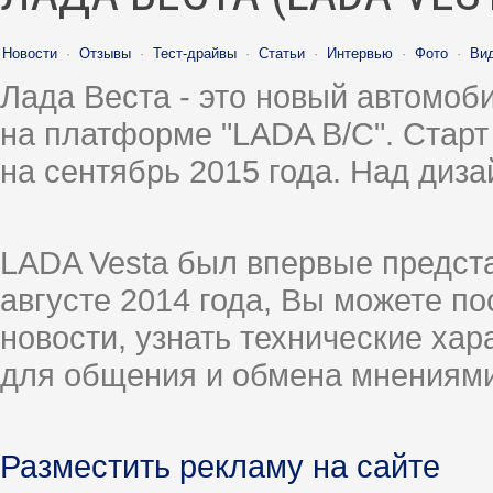
Новости
·
Отзывы
·
Тест-драйвы
·
Статьи
·
Интервью
·
Фото
·
Ви
Лада Веста - это новый автомо
на платформе "LADA B/C". Старт
на сентябрь 2015 года. Над диз
LADA Vesta был впервые предст
августе 2014 года, Вы можете п
новости, узнать технические ха
для общения и обмена мнениями
Разместить рекламу на сайте