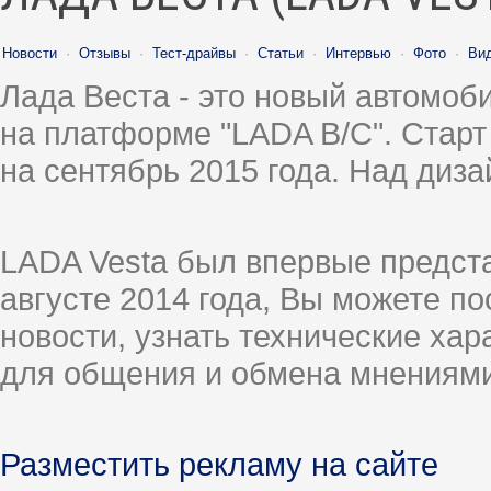
Новости
·
Отзывы
·
Тест-драйвы
·
Статьи
·
Интервью
·
Фото
·
Ви
Лада Веста - это новый автомо
на платформе "LADA B/C". Старт
на сентябрь 2015 года. Над диз
LADA Vesta был впервые предст
августе 2014 года, Вы можете п
новости, узнать технические ха
для общения и обмена мнениями
Разместить рекламу на сайте