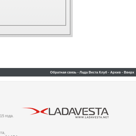
Обратная связь
-
Лада Веста Клуб
-
Архив
-
Вверх
15 года.
та,