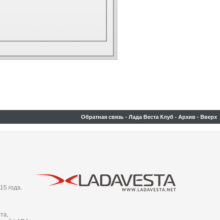
Обратная связь
-
Лада Веста Клуб
-
Архив
-
Вверх
15 года.
та,