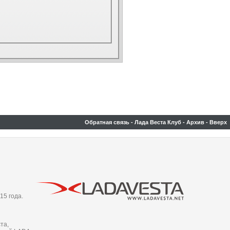
Обратная связь
-
Лада Веста Клуб
-
Архив
-
Вверх
15 года.
та,