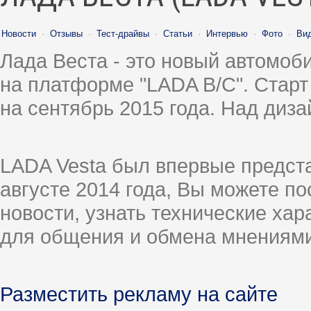
Новости
·
Отзывы
·
Тест-драйвы
·
Статьи
·
Интервью
·
Фото
·
Ви
Лада Веста - это новый автомо
на платформе "LADA B/C". Старт
на сентябрь 2015 года. Над диз
LADA Vesta был впервые предст
августе 2014 года, Вы можете п
новости, узнать технические ха
для общения и обмена мнениями
Разместить рекламу на сайте