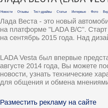
Новости
·
Отзывы
·
Тест-драйвы
·
Статьи
·
Интервью
·
Фото
·
Ви
Лада Веста - это новый автомо
на платформе "LADA B/C". Старт
на сентябрь 2015 года. Над диз
LADA Vesta был впервые предст
августе 2014 года, Вы можете п
новости, узнать технические ха
для общения и обмена мнениями
Разместить рекламу на сайте