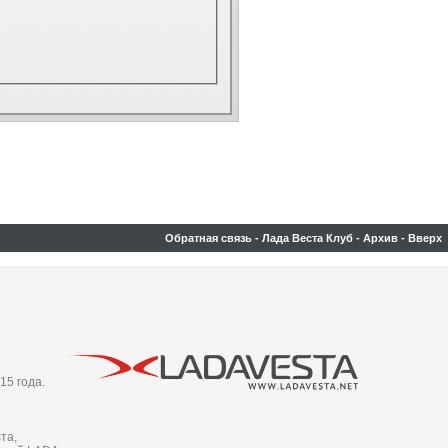
Обратная связь
-
Лада Веста Клуб
-
Архив
-
Вверх
15 года.
та,