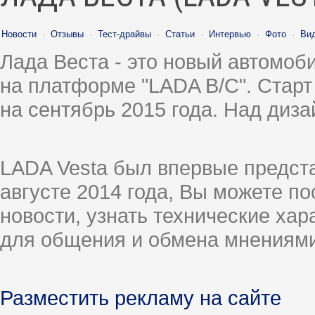
Новости
·
Отзывы
·
Тест-драйвы
·
Статьи
·
Интервью
·
Фото
·
Ви
Лада Веста - это новый автомо
на платформе "LADA B/C". Старт
на сентябрь 2015 года. Над диз
LADA Vesta был впервые предст
августе 2014 года, Вы можете п
новости, узнать технические ха
для общения и обмена мнениями
Разместить рекламу на сайте