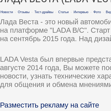
Новости
·
Отзывы
·
Тест-драйвы
·
Статьи
·
Интервью
·
Фото
·
Ви
Лада Веста - это новый автомо
на платформе "LADA B/C". Старт
на сентябрь 2015 года. Над диз
LADA Vesta был впервые предст
августе 2014 года, Вы можете п
новости, узнать технические ха
для общения и обмена мнениями
Разместить рекламу на сайте