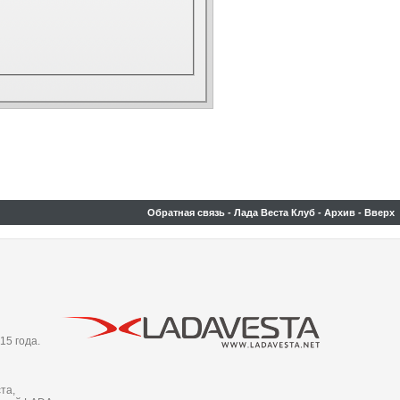
Обратная связь
-
Лада Веста Клуб
-
Архив
-
Вверх
15 года.
та,