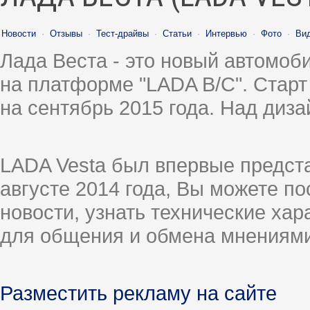
Новости
·
Отзывы
·
Тест-драйвы
·
Статьи
·
Интервью
·
Фото
·
Ви
Лада Веста - это новый автомо
на платформе "LADA B/C". Старт
на сентябрь 2015 года. Над диз
LADA Vesta был впервые предст
августе 2014 года, Вы можете п
новости, узнать технические ха
для общения и обмена мнениями
Разместить рекламу на сайте