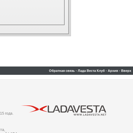
Обратная связь
-
Лада Веста Клуб
-
Архив
-
Вверх
15 года.
та,