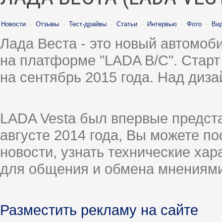
Новости
·
Отзывы
·
Тест-драйвы
·
Статьи
·
Интервью
·
Фото
·
Ви
Лада Веста - это новый автомо
на платформе "LADA B/C". Старт
на сентябрь 2015 года. Над диз
LADA Vesta был впервые предст
августе 2014 года, Вы можете п
новости, узнать технические ха
для общения и обмена мнениями
Разместить рекламу на сайте