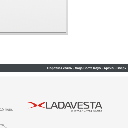
Обратная связь
-
Лада Веста Клуб
-
Архив
-
Вверх
15 года.
та,