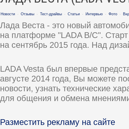
Новости
·
Отзывы
·
Тест-драйвы
·
Статьи
·
Интервью
·
Фото
·
Ви
Лада Веста - это новый автомо
на платформе "LADA B/C". Старт
на сентябрь 2015 года. Над диз
LADA Vesta был впервые предст
августе 2014 года, Вы можете п
новости, узнать технические ха
для общения и обмена мнениями
Разместить рекламу на сайте