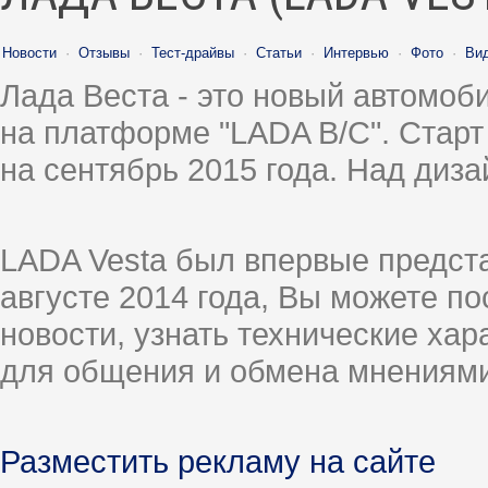
Новости
·
Отзывы
·
Тест-драйвы
·
Статьи
·
Интервью
·
Фото
·
Ви
Лада Веста - это новый автомо
на платформе "LADA B/C". Старт
на сентябрь 2015 года. Над диз
LADA Vesta был впервые предст
августе 2014 года, Вы можете п
новости, узнать технические ха
для общения и обмена мнениями
Разместить рекламу на сайте