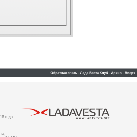
Обратная связь
-
Лада Веста Клуб
-
Архив
-
Вверх
15 года.
та,