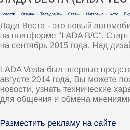
Новости
·
Отзывы
·
Тест-драйвы
·
Статьи
·
Интервью
·
Фото
·
Ви
Лада Веста - это новый автомо
на платформе "LADA B/C". Старт
на сентябрь 2015 года. Над диз
LADA Vesta был впервые предст
августе 2014 года, Вы можете п
новости, узнать технические ха
для общения и обмена мнениями
Разместить рекламу на сайте