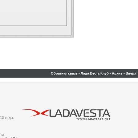
Обратная связь
-
Лада Веста Клуб
-
Архив
-
Вверх
15 года.
та,