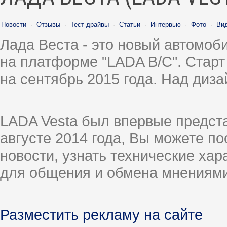
Новости
·
Отзывы
·
Тест-драйвы
·
Статьи
·
Интервью
·
Фото
·
Ви
Лада Веста - это новый автомо
на платформе "LADA B/C". Старт
на сентябрь 2015 года. Над диз
LADA Vesta был впервые предст
августе 2014 года, Вы можете п
новости, узнать технические ха
для общения и обмена мнениями
Разместить рекламу на сайте