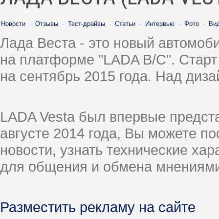
Новости
·
Отзывы
·
Тест-драйвы
·
Статьи
·
Интервью
·
Фото
·
Ви
Лада Веста - это новый автомо
на платформе "LADA B/C". Старт
на сентябрь 2015 года. Над диз
LADA Vesta был впервые предст
августе 2014 года, Вы можете п
новости, узнать технические ха
для общения и обмена мнениями
Разместить рекламу на сайте