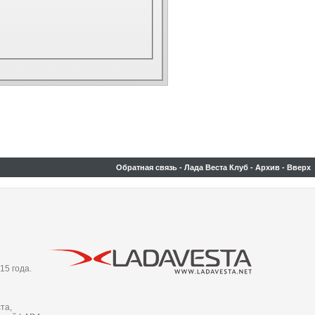
Обратная связь
-
Лада Веста Клуб
-
Архив
-
Вверх
15 года.
та,