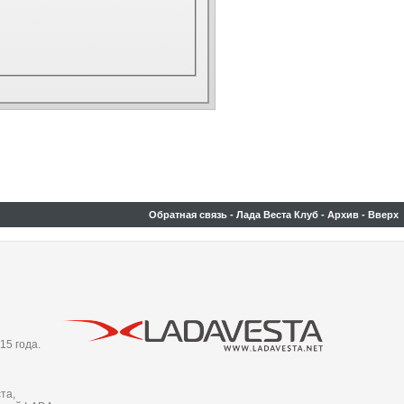
Обратная связь
-
Лада Веста Клуб
-
Архив
-
Вверх
15 года.
та,