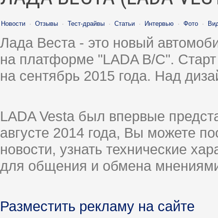
Новости
·
Отзывы
·
Тест-драйвы
·
Статьи
·
Интервью
·
Фото
·
Ви
Лада Веста - это новый автомо
на платформе "LADA B/C". Старт
на сентябрь 2015 года. Над диз
LADA Vesta был впервые предст
августе 2014 года, Вы можете п
новости, узнать технические ха
для общения и обмена мнениями
Разместить рекламу на сайте