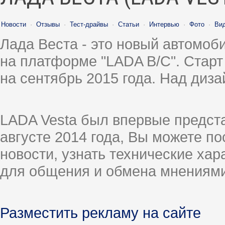
Новости
·
Отзывы
·
Тест-драйвы
·
Статьи
·
Интервью
·
Фото
·
Ви
Лада Веста - это новый автомо
на платформе "LADA B/C". Старт
на сентябрь 2015 года. Над диз
LADA Vesta был впервые предст
августе 2014 года, Вы можете п
новости, узнать технические ха
для общения и обмена мнениями
Разместить рекламу на сайте