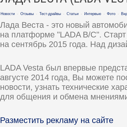
Новости
·
Отзывы
·
Тест-драйвы
·
Статьи
·
Интервью
·
Фото
·
Ви
Лада Веста - это новый автомо
на платформе "LADA B/C". Старт
на сентябрь 2015 года. Над диз
LADA Vesta был впервые предст
августе 2014 года, Вы можете п
новости, узнать технические ха
для общения и обмена мнениями
Разместить рекламу на сайте