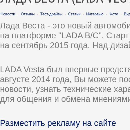
Новости
·
Отзывы
·
Тест-драйвы
·
Статьи
·
Интервью
·
Фото
·
Ви
Лада Веста - это новый автомо
на платформе "LADA B/C". Старт
на сентябрь 2015 года. Над диз
LADA Vesta был впервые предст
августе 2014 года, Вы можете п
новости, узнать технические ха
для общения и обмена мнениями
Разместить рекламу на сайте