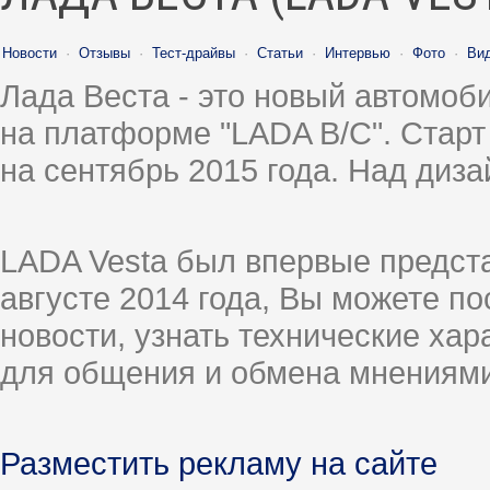
Новости
·
Отзывы
·
Тест-драйвы
·
Статьи
·
Интервью
·
Фото
·
Ви
Лада Веста - это новый автомо
на платформе "LADA B/C". Старт
на сентябрь 2015 года. Над диз
LADA Vesta был впервые предст
августе 2014 года, Вы можете п
новости, узнать технические ха
для общения и обмена мнениями
Разместить рекламу на сайте