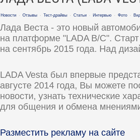
Новости
·
Отзывы
·
Тест-драйвы
·
Статьи
·
Интервью
·
Фото
·
Ви
Лада Веста - это новый автомо
на платформе "LADA B/C". Старт
на сентябрь 2015 года. Над диз
LADA Vesta был впервые предст
августе 2014 года, Вы можете п
новости, узнать технические ха
для общения и обмена мнениями
Разместить рекламу на сайте