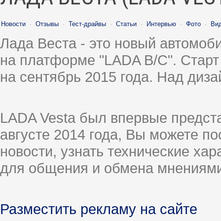
Новости
·
Отзывы
·
Тест-драйвы
·
Статьи
·
Интервью
·
Фото
·
Ви
Лада Веста - это новый автомо
на платформе "LADA B/C". Старт
на сентябрь 2015 года. Над диз
LADA Vesta был впервые предст
августе 2014 года, Вы можете п
новости, узнать технические ха
для общения и обмена мнениями
Разместить рекламу на сайте