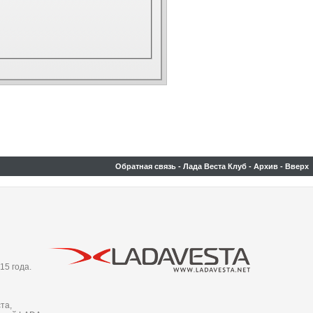
Обратная связь
-
Лада Веста Клуб
-
Архив
-
Вверх
15 года.
та,