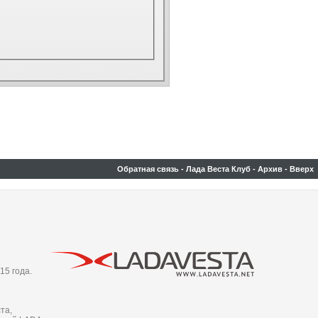
Обратная связь
-
Лада Веста Клуб
-
Архив
-
Вверх
15 года.
та,