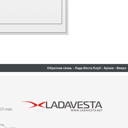
Обратная связь
-
Лада Веста Клуб
-
Архив
-
Вверх
15 года.
та,