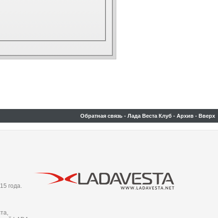
Обратная связь
-
Лада Веста Клуб
-
Архив
-
Вверх
15 года.
та,