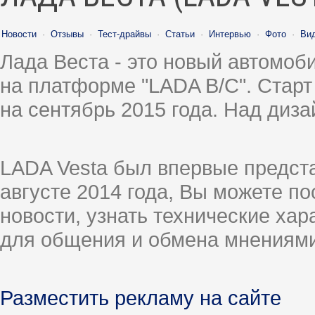
Новости
·
Отзывы
·
Тест-драйвы
·
Статьи
·
Интервью
·
Фото
·
Ви
Лада Веста - это новый автомо
на платформе "LADA B/C". Старт
на сентябрь 2015 года. Над диз
LADA Vesta был впервые предст
августе 2014 года, Вы можете п
новости, узнать технические ха
для общения и обмена мнениями
Разместить рекламу на сайте