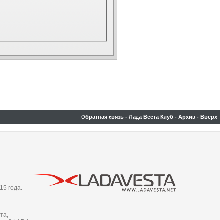
Обратная связь
-
Лада Веста Клуб
-
Архив
-
Вверх
15 года.
та,