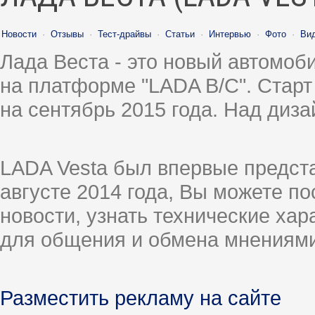
Новости
·
Отзывы
·
Тест-драйвы
·
Статьи
·
Интервью
·
Фото
·
Ви
Лада Веста - это новый автомо
на платформе "LADA B/C". Старт
на сентябрь 2015 года. Над диз
LADA Vesta был впервые предст
августе 2014 года, Вы можете п
новости, узнать технические ха
для общения и обмена мнениями
Разместить рекламу на сайте