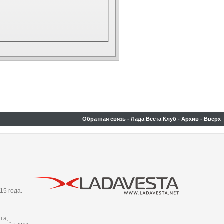
Обратная связь
-
Лада Веста Клуб
-
Архив
-
Вверх
15 года.
та,