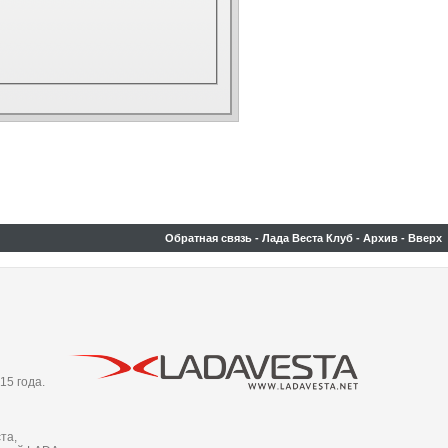
Обратная связь
-
Лада Веста Клуб
-
Архив
-
Вверх
15 года.
та,