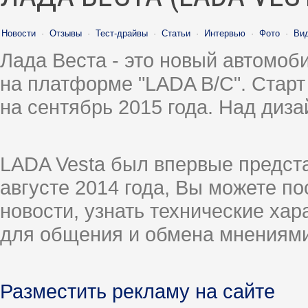
Новости
·
Отзывы
·
Тест-драйвы
·
Статьи
·
Интервью
·
Фото
·
Ви
Лада Веста - это новый автомо
на платформе "LADA B/C". Старт
на сентябрь 2015 года. Над диз
LADA Vesta был впервые предст
августе 2014 года, Вы можете п
новости, узнать технические ха
для общения и обмена мнениями
Разместить рекламу на сайте