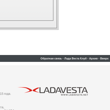
Обратная связь
-
Лада Веста Клуб
-
Архив
-
Вверх
15 года.
та,