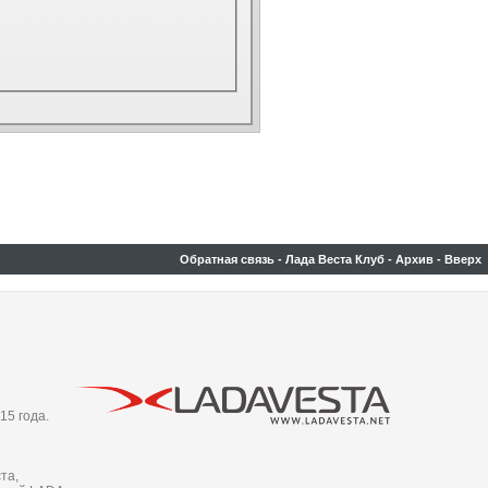
Обратная связь
-
Лада Веста Клуб
-
Архив
-
Вверх
15 года.
та,