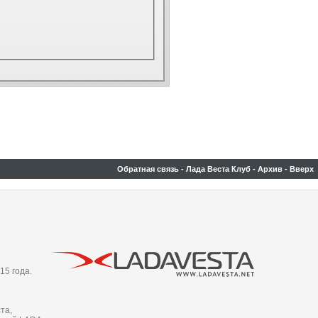
Обратная связь
-
Лада Веста Клуб
-
Архив
-
Вверх
15 года.
та,