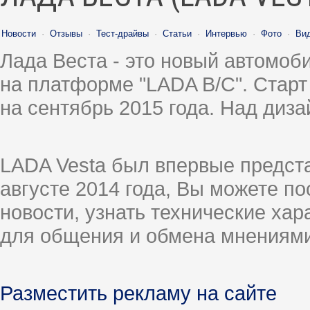
Новости
·
Отзывы
·
Тест-драйвы
·
Статьи
·
Интервью
·
Фото
·
Ви
Лада Веста - это новый автомо
на платформе "LADA B/C". Старт
на сентябрь 2015 года. Над диз
LADA Vesta был впервые предст
августе 2014 года, Вы можете п
новости, узнать технические ха
для общения и обмена мнениями
Разместить рекламу на сайте