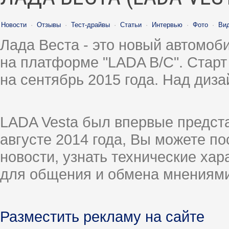
Новости
·
Отзывы
·
Тест-драйвы
·
Статьи
·
Интервью
·
Фото
·
Ви
Лада Веста - это новый автомо
на платформе "LADA B/C". Старт
на сентябрь 2015 года. Над диз
LADA Vesta был впервые предст
августе 2014 года, Вы можете п
новости, узнать технические ха
для общения и обмена мнениями
Разместить рекламу на сайте